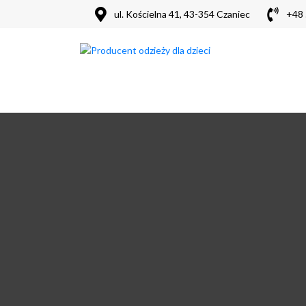
Producent odzieży dla dzieci i niemowlą
ul. Kościelna 41, 43-354 Czaniec
+48