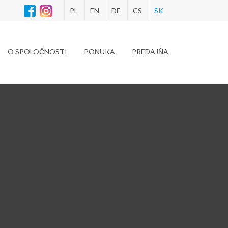
PL
EN
DE
CS
SK
O SPOLOČNOSTI
PONUKA
PREDAJŇA