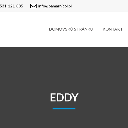
t – Bamarnicol
 531-121-885
info@bamarnicol.pl
DOMOVSKÚ STRÁNKU
KONTAKT
EDDY