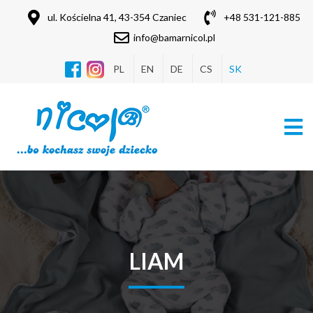
Producent odzieży dla dzieci i niemowlą
ul. Kościelna 41, 43-354 Czaniec
+48 531-121-885
info@bamarnicol.pl
PL
EN
DE
CS
SK
LIAM