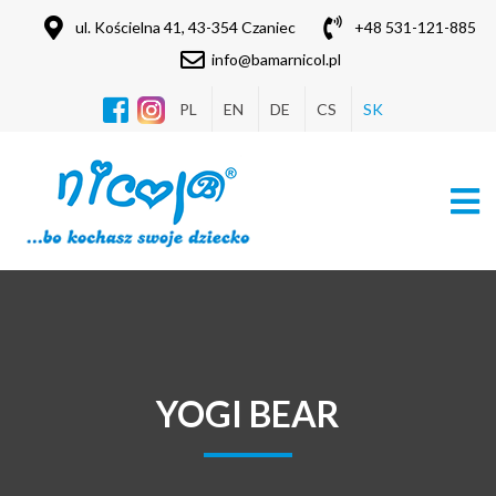
Producent odzieży dla dzieci i niemowlą
ul. Kościelna 41, 43-354 Czaniec
+48 531-121-885
info@bamarnicol.pl
PL
EN
DE
CS
SK
YOGI BEAR